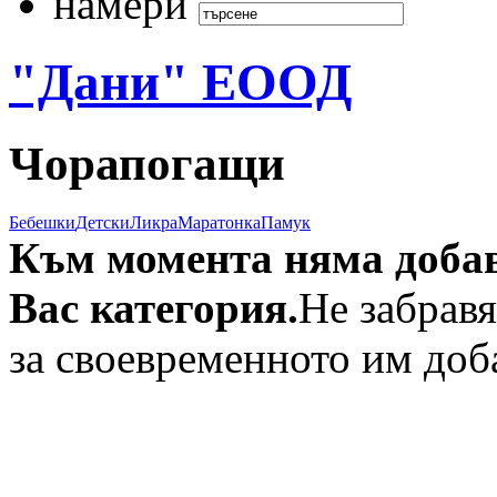
намери
"Дани" ЕООД
Чорапогащи
Бебешки
Детски
Ликра
Маратонка
Памук
Към момента няма добав
Вас категория.
Не забрав
за своевременното им доб