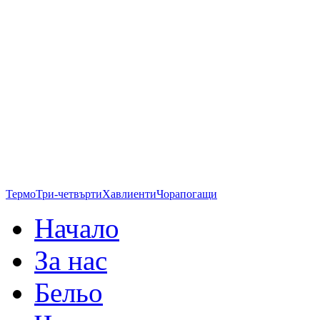
Термо
Три-четвърти
Хавлиенти
Чорапогащи
Начало
За нас
Бельо